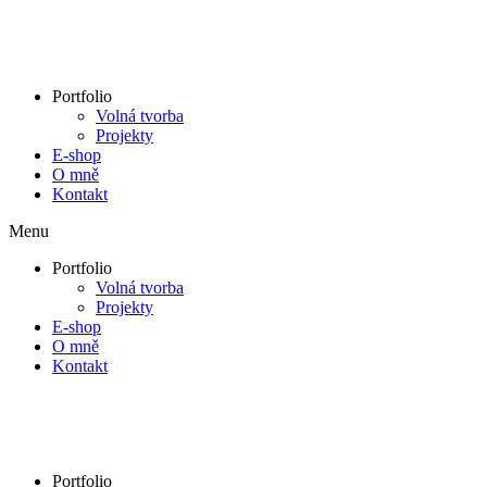
Přejít
k
obsahu
Portfolio
Volná tvorba
Projekty
E-shop
O mně
Kontakt
Menu
Portfolio
Volná tvorba
Projekty
E-shop
O mně
Kontakt
Portfolio