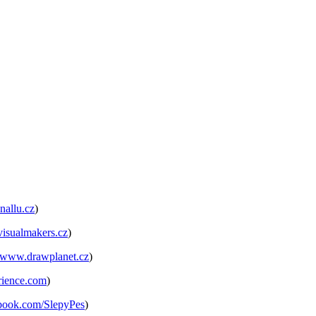
allu.cz
)
isualmakers.cz
)
www.drawplanet.cz
)
ience.com
)
ook.com/SlepyPes
)