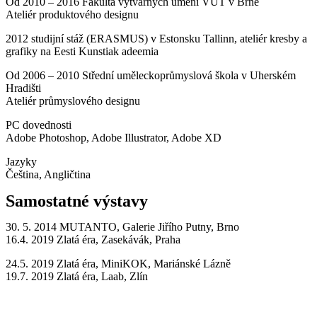
Od 2010 – 2016 Fakulta výtvarných umění VUT v Brně
Ateliér produktového designu
2012 studijní stáž (ERASMUS) v Estonsku Tallinn, ateliér kresby a
grafiky na Eesti Kunstiak adeemia
Od 2006 – 2010 Střední uměleckoprůmyslová škola v Uherském
Hradišti
Ateliér průmyslového designu
PC dovednosti
Adobe Photoshop, Adobe Illustrator, Adobe XD
Jazyky
Čeština, Angličtina
Samostatné výstavy
30. 5. 2014 MUTANTO, Galerie Jiřího Putny, Brno
16.4. 2019 Zlatá éra, Zasekávák, Praha
24.5. 2019 Zlatá éra, MiniKOK, Mariánské Lázně
19.7. 2019 Zlatá éra, Laab, Zlín